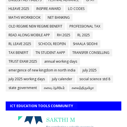
HLEAVE 2025
INSPIRE AWARD
LO CODES
MATHS WORKBOOK
NET BANKING
OLD REGIME NEW REGIME BENEFIT
PROFESSIONAL TAX
READ ALONG MOBILE APP
RH 2025
RL 2025
RL LEAVE 2025
SCHOOL REOPEN
SHAALA SIDDHI
TAX BENEFIT
TN STUDENT AAPP
TRANSFER CONSELLING
TRUST EXAM 2025
annual working days
emergence of new kingdom in north india
july 2025
july 2025 working days
july calender
social science std 8
state government
கனவு ஆசிரியர்
கலைத்திருவிழா
ICT EDUCATION TOOLS COMMUNITY