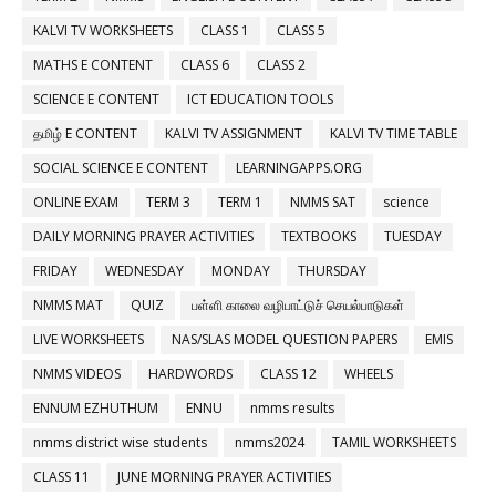
KALVI TV WORKSHEETS
CLASS 1
CLASS 5
MATHS E CONTENT
CLASS 6
CLASS 2
SCIENCE E CONTENT
ICT EDUCATION TOOLS
தமிழ் E CONTENT
KALVI TV ASSIGNMENT
KALVI TV TIME TABLE
SOCIAL SCIENCE E CONTENT
LEARNINGAPPS.ORG
ONLINE EXAM
TERM 3
TERM 1
NMMS SAT
science
DAILY MORNING PRAYER ACTIVITIES
TEXTBOOKS
TUESDAY
FRIDAY
WEDNESDAY
MONDAY
THURSDAY
NMMS MAT
QUIZ
பள்ளி காலை வழிபாட்டுச் செயல்பாடுகள்
LIVE WORKSHEETS
NAS/SLAS MODEL QUESTION PAPERS
EMIS
NMMS VIDEOS
HARDWORDS
CLASS 12
WHEELS
ENNUM EZHUTHUM
ENNU
nmms results
nmms district wise students
nmms2024
TAMIL WORKSHEETS
CLASS 11
JUNE MORNING PRAYER ACTIVITIES