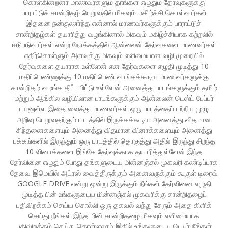
கொள்கின்றனர் மாணவர்களும் தாங்கள் எழுதும் தேர்வுகளுக்கு
பாராட்டுச் சான்றிதழ் பெறுவதில் மிகவும் மகிழ்ச்சி கொள்வார்கள்
இதனை நன்குணர்ந்த என்னால் மாணவர்களுக்கும் பாராட்டுச்
சான்றிதழ்கள் தயாரித்து வழங்கினால் மிகவும் மகிழ்ச்சியாக கற்றலில்
ஈடுபடுவார்கள் என்ற நோக்கத்தில் ஆன்லைன் தேர்வுகளை மாணவர்கள்
எதிர்கொள்ளும் அளவுக்கு மிகவும் எளிமையான வழி முறையில்
தேர்வுகளை தயாராக உள்ளேன் என தேர்வுகளை எழுதி முடித்து 10
மதிப்பெண்ணுக்கு 10 மதிப்பெண் வாங்கக்கூடிய மாணவர்களுக்கு
சான்றிதழ் வழங்க திட்டமிட்டு உள்ளேன் அனைத்து பாடங்களுக்கும் தமிழ்
மற்றும் ஆங்கில வழியிலான பாடங்களுக்கும் ஆன்லைன் டெஸ்ட் பேப்பர்
பயனுள்ள இதை வைத்து மாணவர்கள் ஒரு பாடத்தைப் பற்றிய முழு
அறிவு பெறுவதற்கும் பாடத்தில் இருக்கக்கூடிய அனைத்து விதமான
சிந்தனைகளையும் அனைத்து விதமான வினாக்களையும் அனைத்து
பக்கங்களில் இருந்தும் ஒரு பாடத்தில் தொகுத்து அதில் இருந்து சிறந்த
10 வினாக்களை இங்கே தேர்வுக்காக தயாரித்துள்ளேன் இந்த
தேர்வினை எழுதும் போது தங்களுடைய மின்னஞ்சல் முகவரி கண்டிப்பாக
தேவை இமெயில் அட்ரஸ் வைத்திருக்கும் அனைவருக்கும் கூகுள் டிரைவ்
GOOGLE DRIVE என்று ஒன்று இருக்கும் நீங்கள் தேர்வினை எழுதி
முடித்த பின் உங்களுடைய மின்னஞ்சல் முகவரிக்கு சான்றிதழைப்
பதிவிறக்கம் செய்ய சொல்லி ஒரு தகவல் வந்து சேரும் அதை கிளிக்
செய்து நீங்கள் இந்த மின் சான்றிதழை மிகவும் எளிமையாக
பதிவிறக்கம் செய்து கொள்ளலாம் இதில் உங்களுடைய பெயர் நீங்கள்