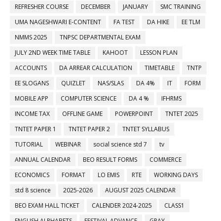
REFRESHER COURSE
DECEMBER
JANUARY
SMC TRAINING
UMA NAGESHWARI E-CONTENT
FA TEST
DA HIKE
EE TLM
NMMS 2025
TNPSC DEPARTMENTAL EXAM
JULY 2ND WEEK TIME TABLE
KAHOOT
LESSON PLAN
ACCOUNTS
DA ARREAR CALCULATION
TIMETABLE
TNTP
EE SLOGANS
QUIZLET
NAS/SLAS
DA 4%
IT
FORM
MOBILE APP
COMPUTER SCIENCE
DA 4 %
IFHRMS
INCOME TAX
OFFLINE GAME
POWERPOINT
TNTET 2025
TNTET PAPER 1
TNTET PAPER 2
TNTET SYLLABUS
TUTORIAL
WEBINAR
social science std 7
tv
ANNUAL CALENDAR
BEO RESULT FORMS
COMMERCE
ECONOMICS
FORMAT
LO EMIS
RTE
WORKING DAYS
std 8 science
2025-2026
AUGUST 2025 CALENDAR
BEO EXAM HALL TICKET
CALENDER 2024-2025
CLASS1
ENGLISH ALPHABETS
FESTIVAL ADVANCE
GPAY