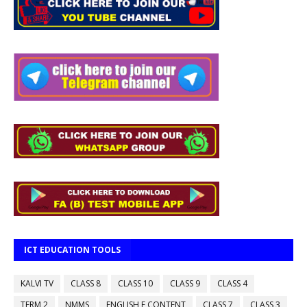
ICT EDUCATION TOOLS
KALVI TV
CLASS 8
CLASS 10
CLASS 9
CLASS 4
TERM 2
NMMS
ENGLISH E CONTENT
CLASS 7
CLASS 3