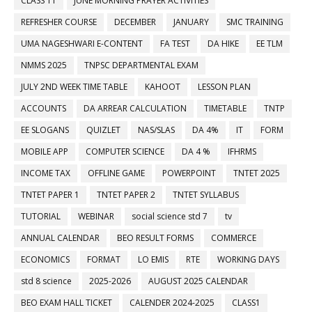
CLASS 11
JUNE MORNING PRAYER ACTIVITIES
REFRESHER COURSE
DECEMBER
JANUARY
SMC TRAINING
UMA NAGESHWARI E-CONTENT
FA TEST
DA HIKE
EE TLM
NMMS 2025
TNPSC DEPARTMENTAL EXAM
JULY 2ND WEEK TIME TABLE
KAHOOT
LESSON PLAN
ACCOUNTS
DA ARREAR CALCULATION
TIMETABLE
TNTP
EE SLOGANS
QUIZLET
NAS/SLAS
DA 4%
IT
FORM
MOBILE APP
COMPUTER SCIENCE
DA 4 %
IFHRMS
INCOME TAX
OFFLINE GAME
POWERPOINT
TNTET 2025
TNTET PAPER 1
TNTET PAPER 2
TNTET SYLLABUS
TUTORIAL
WEBINAR
social science std 7
tv
ANNUAL CALENDAR
BEO RESULT FORMS
COMMERCE
ECONOMICS
FORMAT
LO EMIS
RTE
WORKING DAYS
std 8 science
2025-2026
AUGUST 2025 CALENDAR
BEO EXAM HALL TICKET
CALENDER 2024-2025
CLASS1