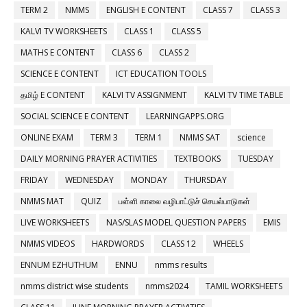
TERM 2
NMMS
ENGLISH E CONTENT
CLASS 7
CLASS 3
KALVI TV WORKSHEETS
CLASS 1
CLASS 5
MATHS E CONTENT
CLASS 6
CLASS 2
SCIENCE E CONTENT
ICT EDUCATION TOOLS
தமிழ் E CONTENT
KALVI TV ASSIGNMENT
KALVI TV TIME TABLE
SOCIAL SCIENCE E CONTENT
LEARNINGAPPS.ORG
ONLINE EXAM
TERM 3
TERM 1
NMMS SAT
science
DAILY MORNING PRAYER ACTIVITIES
TEXTBOOKS
TUESDAY
FRIDAY
WEDNESDAY
MONDAY
THURSDAY
NMMS MAT
QUIZ
பள்ளி காலை வழிபாட்டுச் செயல்பாடுகள்
LIVE WORKSHEETS
NAS/SLAS MODEL QUESTION PAPERS
EMIS
NMMS VIDEOS
HARDWORDS
CLASS 12
WHEELS
ENNUM EZHUTHUM
ENNU
nmms results
nmms district wise students
nmms2024
TAMIL WORKSHEETS