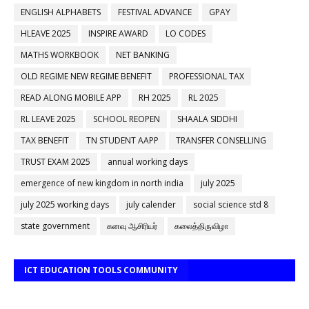
ENGLISH ALPHABETS
FESTIVAL ADVANCE
GPAY
HLEAVE 2025
INSPIRE AWARD
LO CODES
MATHS WORKBOOK
NET BANKING
OLD REGIME NEW REGIME BENEFIT
PROFESSIONAL TAX
READ ALONG MOBILE APP
RH 2025
RL 2025
RL LEAVE 2025
SCHOOL REOPEN
SHAALA SIDDHI
TAX BENEFIT
TN STUDENT AAPP
TRANSFER CONSELLING
TRUST EXAM 2025
annual working days
emergence of new kingdom in north india
july 2025
july 2025 working days
july calender
social science std 8
state government
கனவு ஆசிரியர்
கலைத்திருவிழா
ICT EDUCATION TOOLS COMMUNITY