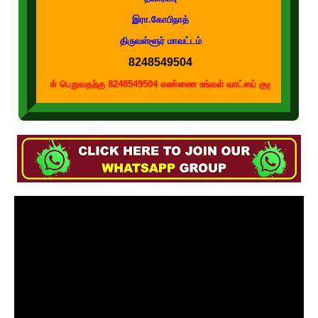
இரா.கோபிநாத்
திருவள்ளூர் மாவட்டம்
8248549504
் பெறுவதற்கு 8248549504 எண்ணை உங்கள் வாட்ஸப் குழுக்களில் இணைக்கவும்