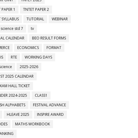
 PAPER 1
TNTET PAPER 2
 SYLLABUS
TUTORIAL
WEBINAR
 science std 7
tv
AL CALENDAR
BEO RESULT FORMS
ERCE
ECONOMICS
FORMAT
IS
RTE
WORKING DAYS
science
2025-2026
ST 2025 CALENDAR
XAM HALL TICKET
DER 2024-2025
CLASS1
ISH ALPHABETS
FESTIVAL ADVANCE
HLEAVE 2025
INSPIRE AWARD
ODES
MATHS WORKBOOK
BANKING