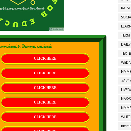
KALVI
SOCIA
LEAR
TERM 
DAILY
ொலைக்காட்சி இன்றைய பாடங்கள்
TEXT
CLICK HERE
WEDN
NMMS
CLICK HERE
பள்ளி 
CLICK HERE
LIVE 
NAS/S
CLICK HERE
NMMS
WHEE
CLICK HERE
nmms 