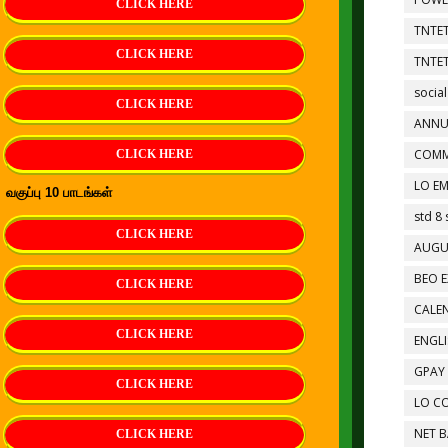
CLICK HERE
TNTET
CLICK HERE
TNTET
social
CLICK HERE
ANNU
COMM
CLICK HERE
LO EM
வகுப்பு 10 பாடங்கள்
std 8 
CLICK HERE
AUGU
BEO E
CLICK HERE
CALEN
CLICK HERE
ENGL
GPAY
CLICK HERE
LO C
NET 
CLICK HERE