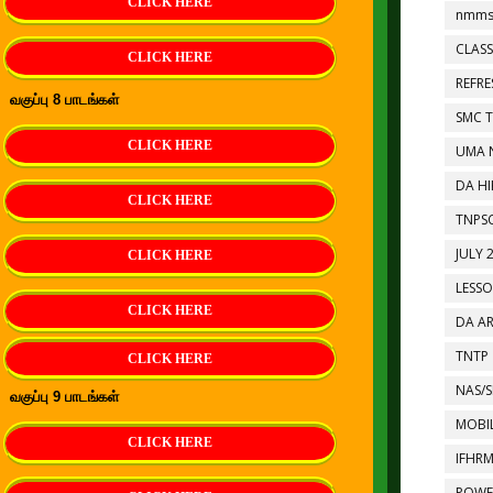
CLICK HERE
nmms
CLASS
CLICK HERE
REFR
வகுப்பு 8 பாடங்கள்
SMC 
CLICK HERE
UMA 
DA HI
CLICK HERE
TNPS
JULY 
CLICK HERE
LESS
CLICK HERE
DA A
TNTP
CLICK HERE
NAS/S
வகுப்பு 9 பாடங்கள்
MOBIL
CLICK HERE
IFHR
POWE