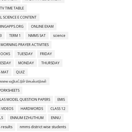
 TV TIME TABLE
L SCIENCE E CONTENT
NINGAPPS.ORG
ONLINE EXAM
3
TERM 1
NMMS SAT
science
 MORNING PRAYER ACTIVITIES
BOOKS
TUESDAY
FRIDAY
ESDAY
MONDAY
THURSDAY
 MAT
QUIZ
காலை வழிபாட்டுச் செயல்பாடுகள்
WORKSHEETS
LAS MODEL QUESTION PAPERS
EMIS
 VIDEOS
HARDWORDS
CLASS 12
LS
ENNUM EZHUTHUM
ENNU
results
nmms district wise students