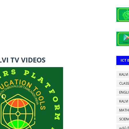
VI TV VIDEOS
ICT
KALVI
CLASS
ENGL
KALVI
MATH
SCIEN
தமிழ்