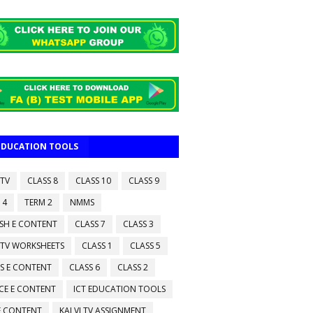
 EDUCATION TOOLS
 TV
CLASS 8
CLASS 10
CLASS 9
 4
TERM 2
NMMS
ISH E CONTENT
CLASS 7
CLASS 3
 TV WORKSHEETS
CLASS 1
CLASS 5
S E CONTENT
CLASS 6
CLASS 2
CE E CONTENT
ICT EDUCATION TOOLS
 E CONTENT
KALVI TV ASSIGNMENT