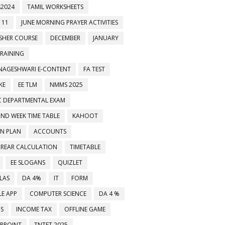
2024
TAMIL WORKSHEETS
 11
JUNE MORNING PRAYER ACTIVITIES
ESHER COURSE
DECEMBER
JANUARY
TRAINING
NAGESHWARI E-CONTENT
FA TEST
KE
EE TLM
NMMS 2025
C DEPARTMENTAL EXAM
2ND WEEK TIME TABLE
KAHOOT
ON PLAN
ACCOUNTS
RREAR CALCULATION
TIMETABLE
EE SLOGANS
QUIZLET
LAS
DA 4%
IT
FORM
E APP
COMPUTER SCIENCE
DA 4 %
MS
INCOME TAX
OFFLINE GAME
RPOINT
TNTET 2025