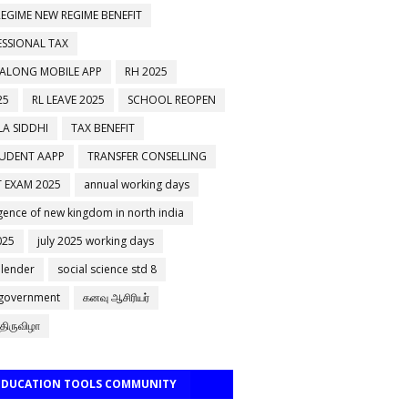
EGIME NEW REGIME BENEFIT
ESSIONAL TAX
 ALONG MOBILE APP
RH 2025
25
RL LEAVE 2025
SCHOOL REOPEN
A SIDDHI
TAX BENEFIT
ஸப் குழுக்களில் இணைக்கவும்
TUDENT AAPP
TRANSFER CONSELLING
 EXAM 2025
annual working days
ence of new kingdom in north india
025
july 2025 working days
alender
social science std 8
 government
கனவு ஆசிரியர்
திருவிழா
 EDUCATION TOOLS COMMUNITY