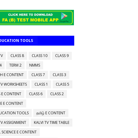
EDUCATION TOOLS
TV
CLASS 8
CLASS 10
CLASS 9
4
TERM 2
NMMS
SH E CONTENT
CLASS 7
CLASS 3
 TV WORKSHEETS
CLASS 1
CLASS 5
 E CONTENT
CLASS 6
CLASS 2
CE E CONTENT
DUCATION TOOLS
தமிழ் E CONTENT
 TV ASSIGNMENT
KALVI TV TIME TABLE
L SCIENCE E CONTENT