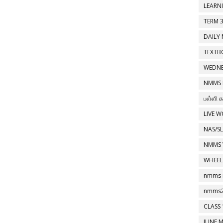
LEARN
TERM 
DAILY 
TEXTB
WEDN
NMMS
பள்ளி க
LIVE 
NAS/S
NMMS 
WHEEL
nmms r
nmms
CLASS 
JUNE M