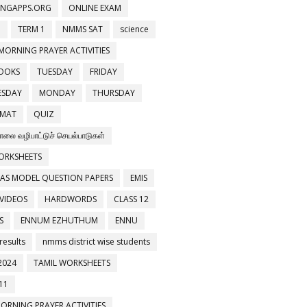
INGAPPS.ORG
ONLINE EXAM
3
TERM 1
NMMS SAT
science
MORNING PRAYER ACTIVITIES
OOKS
TUESDAY
FRIDAY
ESDAY
MONDAY
THURSDAY
 MAT
QUIZ
ாலை வழிபாட்டுச் செயல்பாடுகள்
WORKSHEETS
LAS MODEL QUESTION PAPERS
EMIS
VIDEOS
HARDWORDS
CLASS 12
S
ENNUM EZHUTHUM
ENNU
esults
nmms district wise students
2024
TAMIL WORKSHEETS
11
ORNING PRAYER ACTIVITIES