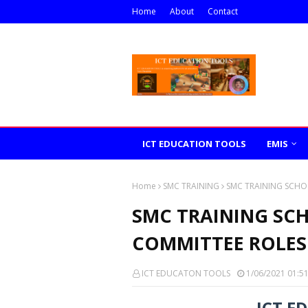
Home
About
Contact
ICT EDUCATION TOOLS
EMIS
Home
SMC TRAINING
SMC TRAINING SCH
SMC TRAINING S
COMMITTEE ROLES
ICT EDUCATON TOOLS
1/06/2021 01:5
ICT E