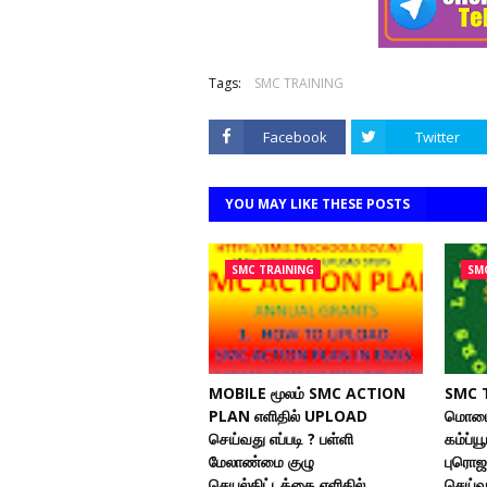
Tags:
SMC TRAINING
Facebook
Twitter
YOU MAY LIKE THESE POSTS
SMC TRAINING
SM
MOBILE மூலம் SMC ACTION
SMC 
PLAN எளிதில் UPLOAD
மொபை
செய்வது எப்படி ? பள்ளி
கம்ப்ய
மேலாண்மை குழு
புரொஜ
செயல்திட்டத்தை எளிதில்
செய்வத