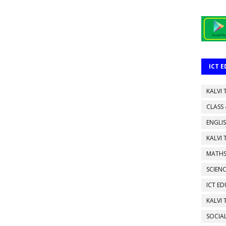
ICT 
KALVI 
CLASS 
ENGLI
KALVI
MATHS
SCIEN
ICT E
KALVI
SOCIA