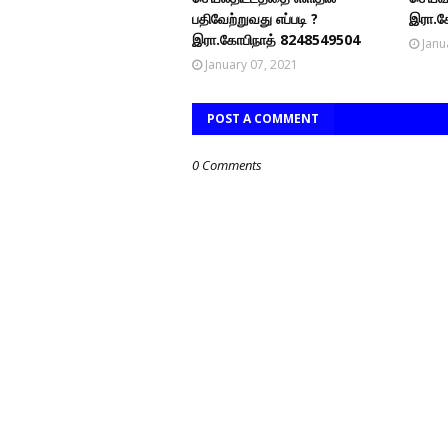
பதிவேற்றுவது எப்படி ?
இரா.க
இரா.கோபிநாத் 8248549504
Janu
January 07, 2021
POST A COMMENT
0 Comments