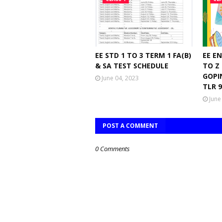
EE STD 1 TO 3 TERM 1 FA(B)
EE E
& SA TEST SCHEDULE
TO Z
GOPI
June 04, 2023
TLR 
June
POST A COMMENT
0 Comments