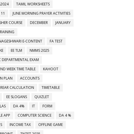
2024
TAMIL WORKSHEETS
 11
JUNE MORNING PRAYER ACTIVITIES
ESHER COURSE
DECEMBER
JANUARY
TRAINING
NAGESHWARI E-CONTENT
FA TEST
KE
EE TLM
NMMS 2025
C DEPARTMENTAL EXAM
2ND WEEK TIME TABLE
KAHOOT
ON PLAN
ACCOUNTS
RREAR CALCULATION
TIMETABLE
EE SLOGANS
QUIZLET
LAS
DA 4%
IT
FORM
E APP
COMPUTER SCIENCE
DA 4 %
MS
INCOME TAX
OFFLINE GAME
RPOINT
TNTET 2025