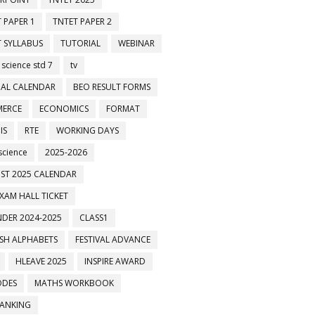
 PAPER 1
TNTET PAPER 2
 SYLLABUS
TUTORIAL
WEBINAR
 science std 7
tv
AL CALENDAR
BEO RESULT FORMS
ERCE
ECONOMICS
FORMAT
IS
RTE
WORKING DAYS
science
2025-2026
ST 2025 CALENDAR
XAM HALL TICKET
DER 2024-2025
CLASS1
ISH ALPHABETS
FESTIVAL ADVANCE
HLEAVE 2025
INSPIRE AWARD
ODES
MATHS WORKBOOK
BANKING