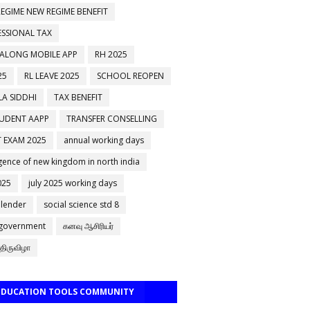
EGIME NEW REGIME BENEFIT
ESSIONAL TAX
 ALONG MOBILE APP
RH 2025
25
RL LEAVE 2025
SCHOOL REOPEN
A SIDDHI
TAX BENEFIT
TUDENT AAPP
TRANSFER CONSELLING
 EXAM 2025
annual working days
ence of new kingdom in north india
025
july 2025 working days
alender
social science std 8
 government
கனவு ஆசிரியர்
திருவிழா
 EDUCATION TOOLS COMMUNITY