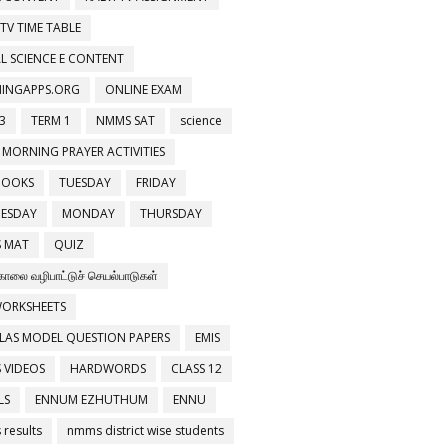
 TV TIME TABLE
L SCIENCE E CONTENT
NINGAPPS.ORG
ONLINE EXAM
3
TERM 1
NMMS SAT
science
 MORNING PRAYER ACTIVITIES
BOOKS
TUESDAY
FRIDAY
ESDAY
MONDAY
THURSDAY
 MAT
QUIZ
காலை வழிபாட்டுச் செயல்பாடுகள்
WORKSHEETS
LAS MODEL QUESTION PAPERS
EMIS
 VIDEOS
HARDWORDS
CLASS 12
LS
ENNUM EZHUTHUM
ENNU
results
nmms district wise students