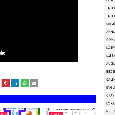
TNTET
TNTET
social
ANNU
COMM
LO EM
std 8 
AUGU
BEO E
CALEN
ENGL
GPAY
LO C
NET 
SS 1
CLASS 1