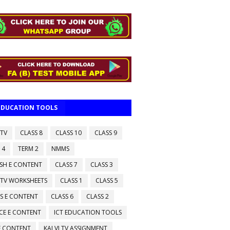
 EDUCATION TOOLS
 TV
CLASS 8
CLASS 10
CLASS 9
 4
TERM 2
NMMS
ISH E CONTENT
CLASS 7
CLASS 3
 TV WORKSHEETS
CLASS 1
CLASS 5
S E CONTENT
CLASS 6
CLASS 2
CE E CONTENT
ICT EDUCATION TOOLS
 E CONTENT
KALVI TV ASSIGNMENT