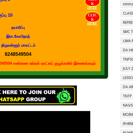
nmms
K
HERE
CLASS
ப்பு 10
CLIC
K
REFR
HERE
தயாரிப்பு
SMC 
இரா.கோபிநாத்
UMA 
திருவள்ளூர் மாவட்டம்
DA HI
8248549504
TNPS
ண்ணை உங்கள் வாட்ஸப் குழுக்களில் இணைக்கவும்
JULY 
LESS
DA A
TNTP
NAS/S
MOBIL
IFHR
POWE