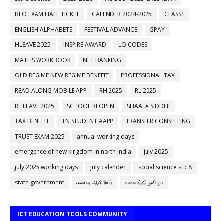
BEO EXAM HALL TICKET
CALENDER 2024-2025
CLASS1
ENGLISH ALPHABETS
FESTIVAL ADVANCE
GPAY
HLEAVE 2025
INSPIRE AWARD
LO CODES
MATHS WORKBOOK
NET BANKING
OLD REGIME NEW REGIME BENEFIT
PROFESSIONAL TAX
READ ALONG MOBILE APP
RH 2025
RL 2025
RL LEAVE 2025
SCHOOL REOPEN
SHAALA SIDDHI
TAX BENEFIT
TN STUDENT AAPP
TRANSFER CONSELLING
TRUST EXAM 2025
annual working days
emergence of new kingdom in north india
july 2025
july 2025 working days
july calender
social science std 8
state government
கனவு ஆசிரியர்
கலைத்திருவிழா
ICT EDUCATION TOOLS COMMUNITY