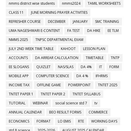
nmms district wise students
nmms2024
TAMIL WORKSHEETS
CLASS 11
JUNE MORNING PRAYER ACTIVITIES
REFRESHER COURSE
DECEMBER
JANUARY
SMC TRAINING
UMA NAGESHWARI E-CONTENT
FA TEST
DA HIKE
EE TLM
NMMS 2025
TNPSC DEPARTMENTAL EXAM
JULY 2ND WEEK TIME TABLE
KAHOOT
LESSON PLAN
ACCOUNTS
DA ARREAR CALCULATION
TIMETABLE
TNTP
EE SLOGANS
QUIZLET
NAS/SLAS
DA 4%
IT
FORM
MOBILE APP
COMPUTER SCIENCE
DA 4 %
IFHRMS
INCOME TAX
OFFLINE GAME
POWERPOINT
TNTET 2025
TNTET PAPER 1
TNTET PAPER 2
TNTET SYLLABUS
TUTORIAL
WEBINAR
social science std 7
tv
ANNUAL CALENDAR
BEO RESULT FORMS
COMMERCE
ECONOMICS
FORMAT
LO EMIS
RTE
WORKING DAYS
std 8 science
2025-2026
AUGUST 2025 CALENDAR