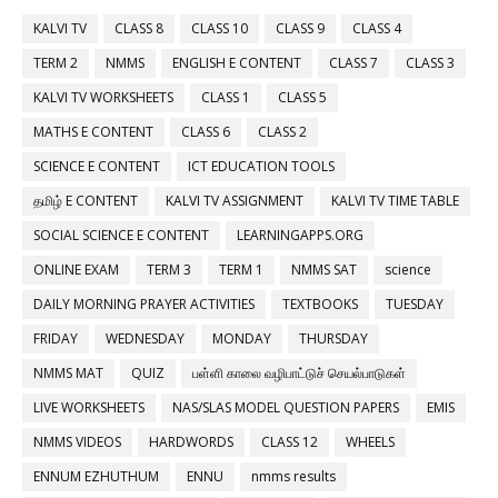
KALVI TV
CLASS 8
CLASS 10
CLASS 9
CLASS 4
TERM 2
NMMS
ENGLISH E CONTENT
CLASS 7
CLASS 3
KALVI TV WORKSHEETS
CLASS 1
CLASS 5
MATHS E CONTENT
CLASS 6
CLASS 2
SCIENCE E CONTENT
ICT EDUCATION TOOLS
தமிழ் E CONTENT
KALVI TV ASSIGNMENT
KALVI TV TIME TABLE
SOCIAL SCIENCE E CONTENT
LEARNINGAPPS.ORG
ONLINE EXAM
TERM 3
TERM 1
NMMS SAT
science
DAILY MORNING PRAYER ACTIVITIES
TEXTBOOKS
TUESDAY
FRIDAY
WEDNESDAY
MONDAY
THURSDAY
NMMS MAT
QUIZ
பள்ளி காலை வழிபாட்டுச் செயல்பாடுகள்
LIVE WORKSHEETS
NAS/SLAS MODEL QUESTION PAPERS
EMIS
NMMS VIDEOS
HARDWORDS
CLASS 12
WHEELS
ENNUM EZHUTHUM
ENNU
nmms results