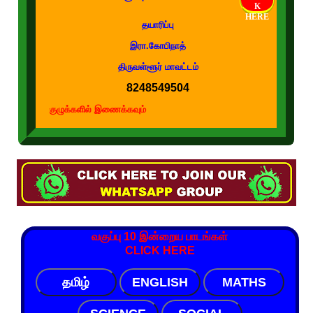
K
HERE
தயாரிப்பு
இரா.கோபிநாத்
திருவள்ளூர் மாவட்டம்
8248549504
ழுக்களில் இணைக்கவும்
வகுப்பு 10 இன்றைய பாடங்கள்
CLICK HERE
தமிழ்
ENGLISH
MATHS