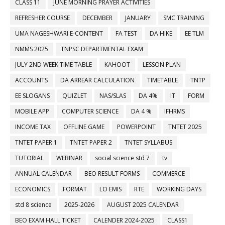
CLASS 11
JUNE MORNING PRAYER ACTIVITIES
REFRESHER COURSE
DECEMBER
JANUARY
SMC TRAINING
UMA NAGESHWARI E-CONTENT
FA TEST
DA HIKE
EE TLM
NMMS 2025
TNPSC DEPARTMENTAL EXAM
JULY 2ND WEEK TIME TABLE
KAHOOT
LESSON PLAN
ACCOUNTS
DA ARREAR CALCULATION
TIMETABLE
TNTP
EE SLOGANS
QUIZLET
NAS/SLAS
DA 4%
IT
FORM
MOBILE APP
COMPUTER SCIENCE
DA 4 %
IFHRMS
INCOME TAX
OFFLINE GAME
POWERPOINT
TNTET 2025
TNTET PAPER 1
TNTET PAPER 2
TNTET SYLLABUS
TUTORIAL
WEBINAR
social science std 7
tv
ANNUAL CALENDAR
BEO RESULT FORMS
COMMERCE
ECONOMICS
FORMAT
LO EMIS
RTE
WORKING DAYS
std 8 science
2025-2026
AUGUST 2025 CALENDAR
BEO EXAM HALL TICKET
CALENDER 2024-2025
CLASS1