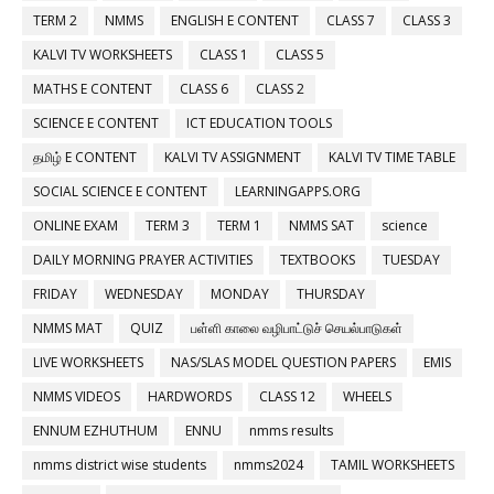
TERM 2
NMMS
ENGLISH E CONTENT
CLASS 7
CLASS 3
KALVI TV WORKSHEETS
CLASS 1
CLASS 5
MATHS E CONTENT
CLASS 6
CLASS 2
SCIENCE E CONTENT
ICT EDUCATION TOOLS
தமிழ் E CONTENT
KALVI TV ASSIGNMENT
KALVI TV TIME TABLE
SOCIAL SCIENCE E CONTENT
LEARNINGAPPS.ORG
ONLINE EXAM
TERM 3
TERM 1
NMMS SAT
science
DAILY MORNING PRAYER ACTIVITIES
TEXTBOOKS
TUESDAY
FRIDAY
WEDNESDAY
MONDAY
THURSDAY
NMMS MAT
QUIZ
பள்ளி காலை வழிபாட்டுச் செயல்பாடுகள்
LIVE WORKSHEETS
NAS/SLAS MODEL QUESTION PAPERS
EMIS
NMMS VIDEOS
HARDWORDS
CLASS 12
WHEELS
ENNUM EZHUTHUM
ENNU
nmms results
nmms district wise students
nmms2024
TAMIL WORKSHEETS