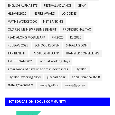
ENGLISH ALPHABETS
FESTIVAL ADVANCE
GPAY
HLEAVE 2025
INSPIRE AWARD
LO CODES
MATHS WORKBOOK
NET BANKING
OLD REGIME NEW REGIME BENEFIT
PROFESSIONAL TAX
READ ALONG MOBILE APP
RH 2025
RL 2025
RL LEAVE 2025
SCHOOL REOPEN
SHAALA SIDDHI
TAX BENEFIT
TN STUDENT AAPP
TRANSFER CONSELLING
TRUST EXAM 2025
annual working days
emergence of new kingdom in north india
july 2025
july 2025 working days
july calender
social science std 8
state government
கனவு ஆசிரியர்
கலைத்திருவிழா
ICT EDUCATION TOOLS COMMUNITY