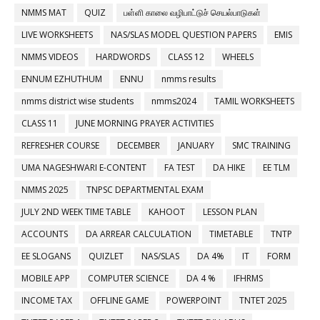
NMMS MAT
QUIZ
பள்ளி காலை வழிபாட்டுச் செயல்பாடுகள்
LIVE WORKSHEETS
NAS/SLAS MODEL QUESTION PAPERS
EMIS
NMMS VIDEOS
HARDWORDS
CLASS 12
WHEELS
ENNUM EZHUTHUM
ENNU
nmms results
nmms district wise students
nmms2024
TAMIL WORKSHEETS
CLASS 11
JUNE MORNING PRAYER ACTIVITIES
REFRESHER COURSE
DECEMBER
JANUARY
SMC TRAINING
UMA NAGESHWARI E-CONTENT
FA TEST
DA HIKE
EE TLM
NMMS 2025
TNPSC DEPARTMENTAL EXAM
JULY 2ND WEEK TIME TABLE
KAHOOT
LESSON PLAN
ACCOUNTS
DA ARREAR CALCULATION
TIMETABLE
TNTP
EE SLOGANS
QUIZLET
NAS/SLAS
DA 4%
IT
FORM
MOBILE APP
COMPUTER SCIENCE
DA 4 %
IFHRMS
INCOME TAX
OFFLINE GAME
POWERPOINT
TNTET 2025