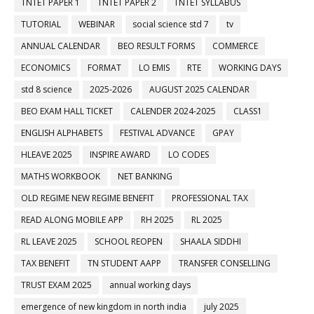
TNTET PAPER 1
TNTET PAPER 2
TNTET SYLLABUS
TUTORIAL
WEBINAR
social science std 7
tv
ANNUAL CALENDAR
BEO RESULT FORMS
COMMERCE
ECONOMICS
FORMAT
LO EMIS
RTE
WORKING DAYS
std 8 science
2025-2026
AUGUST 2025 CALENDAR
BEO EXAM HALL TICKET
CALENDER 2024-2025
CLASS1
ENGLISH ALPHABETS
FESTIVAL ADVANCE
GPAY
HLEAVE 2025
INSPIRE AWARD
LO CODES
MATHS WORKBOOK
NET BANKING
OLD REGIME NEW REGIME BENEFIT
PROFESSIONAL TAX
READ ALONG MOBILE APP
RH 2025
RL 2025
RL LEAVE 2025
SCHOOL REOPEN
SHAALA SIDDHI
TAX BENEFIT
TN STUDENT AAPP
TRANSFER CONSELLING
TRUST EXAM 2025
annual working days
emergence of new kingdom in north india
july 2025