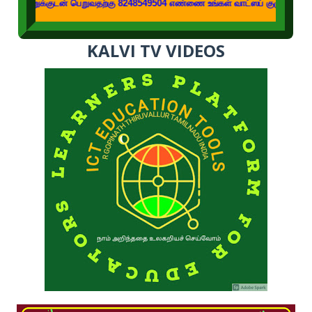
ுடன் பெறுவதற்கு 8248549504 எண்ணை உங்கள் வாட்ஸப் குழுக்களில் இணைக்கவும்
KALVI TV VIDEOS