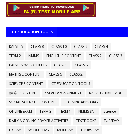
ICT EDUCATION TOOLS
KALVI TV
CLASS 8
CLASS 10
CLASS 9
CLASS 4
TERM 2
NMMS
ENGLISH E CONTENT
CLASS 7
CLASS 3
KALVI TV WORKSHEETS
CLASS 1
CLASS 5
MATHS E CONTENT
CLASS 6
CLASS 2
SCIENCE E CONTENT
ICT EDUCATION TOOLS
தமிழ் E CONTENT
KALVI TV ASSIGNMENT
KALVI TV TIME TABLE
SOCIAL SCIENCE E CONTENT
LEARNINGAPPS.ORG
ONLINE EXAM
TERM 3
TERM 1
NMMS SAT
science
DAILY MORNING PRAYER ACTIVITIES
TEXTBOOKS
TUESDAY
FRIDAY
WEDNESDAY
MONDAY
THURSDAY