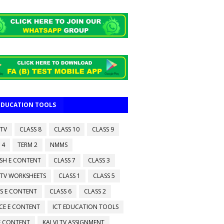
 EDUCATION TOOLS
 TV
CLASS 8
CLASS 10
CLASS 9
 4
TERM 2
NMMS
ISH E CONTENT
CLASS 7
CLASS 3
 TV WORKSHEETS
CLASS 1
CLASS 5
S E CONTENT
CLASS 6
CLASS 2
CE E CONTENT
ICT EDUCATION TOOLS
 E CONTENT
KALVI TV ASSIGNMENT