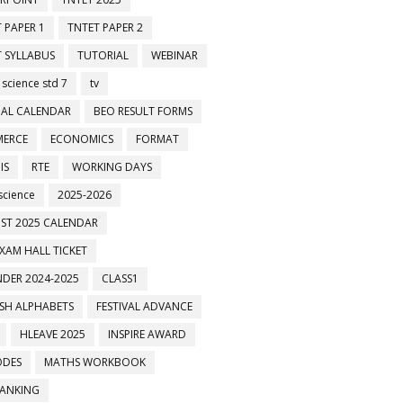
 PAPER 1
TNTET PAPER 2
 SYLLABUS
TUTORIAL
WEBINAR
 science std 7
tv
AL CALENDAR
BEO RESULT FORMS
ERCE
ECONOMICS
FORMAT
IS
RTE
WORKING DAYS
science
2025-2026
ST 2025 CALENDAR
XAM HALL TICKET
DER 2024-2025
CLASS1
ISH ALPHABETS
FESTIVAL ADVANCE
HLEAVE 2025
INSPIRE AWARD
ODES
MATHS WORKBOOK
BANKING