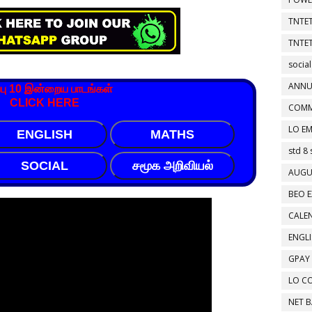
TNTET
TNTET
social
ANNU
்பு 10 இன்றைய பாடங்கள்
CLICK HERE
COMM
LO EM
ENGLISH
MATHS
std 8 
SOCIAL
சமூக அறிவியல்
AUGU
BEO E
CALEN
ENGL
GPAY
LO C
NET 