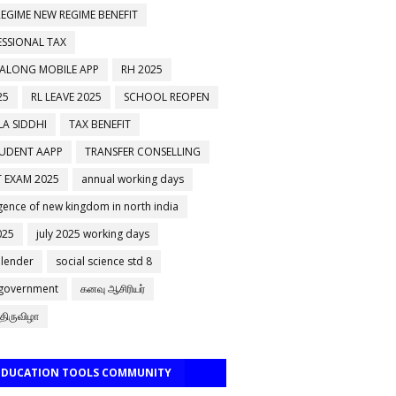
EGIME NEW REGIME BENEFIT
ESSIONAL TAX
 ALONG MOBILE APP
RH 2025
25
RL LEAVE 2025
SCHOOL REOPEN
A SIDDHI
TAX BENEFIT
TUDENT AAPP
TRANSFER CONSELLING
 EXAM 2025
annual working days
ence of new kingdom in north india
025
july 2025 working days
alender
social science std 8
 government
கனவு ஆசிரியர்
திருவிழா
 EDUCATION TOOLS COMMUNITY