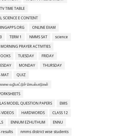
 TV TIME TABLE
L SCIENCE E CONTENT
NINGAPPS.ORG
ONLINE EXAM
3
TERM 1
NMMS SAT
science
 MORNING PRAYER ACTIVITIES
BOOKS
TUESDAY
FRIDAY
ESDAY
MONDAY
THURSDAY
 MAT
QUIZ
காலை வழிபாட்டுச் செயல்பாடுகள்
WORKSHEETS
LAS MODEL QUESTION PAPERS
EMIS
 VIDEOS
HARDWORDS
CLASS 12
LS
ENNUM EZHUTHUM
ENNU
results
nmms district wise students