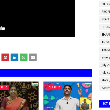
OLD R
PROF
READ
RL 20
SHAAL
TN S
TRUST
emerg
july 2
july c
state
SS 10
CLASS 10
கலைத்
ICT