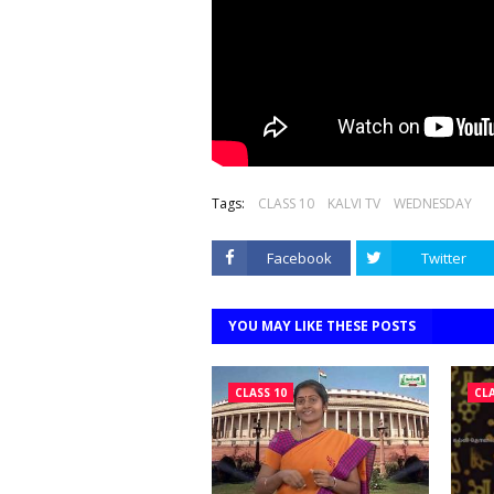
Tags:
CLASS 10
KALVI TV
WEDNESDAY
Facebook
Twitter
YOU MAY LIKE THESE POSTS
CLASS 10
CLA