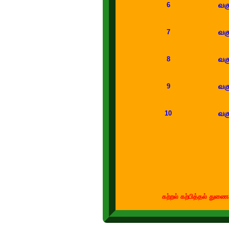
வகு
6
வகு
7
வகு
8
வகு
9
வகு
10
கற்றல் கற்பித்தல் துணைக்கருவிகள