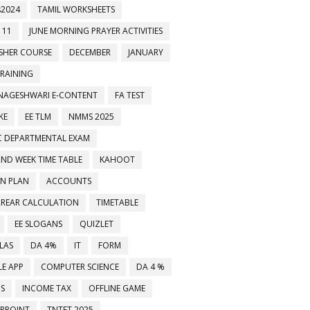
2024
TAMIL WORKSHEETS
 11
JUNE MORNING PRAYER ACTIVITIES
ESHER COURSE
DECEMBER
JANUARY
TRAINING
NAGESHWARI E-CONTENT
FA TEST
KE
EE TLM
NMMS 2025
C DEPARTMENTAL EXAM
2ND WEEK TIME TABLE
KAHOOT
ON PLAN
ACCOUNTS
RREAR CALCULATION
TIMETABLE
EE SLOGANS
QUIZLET
LAS
DA 4%
IT
FORM
க்கவும்
E APP
COMPUTER SCIENCE
DA 4 %
MS
INCOME TAX
OFFLINE GAME
RPOINT
TNTET 2025