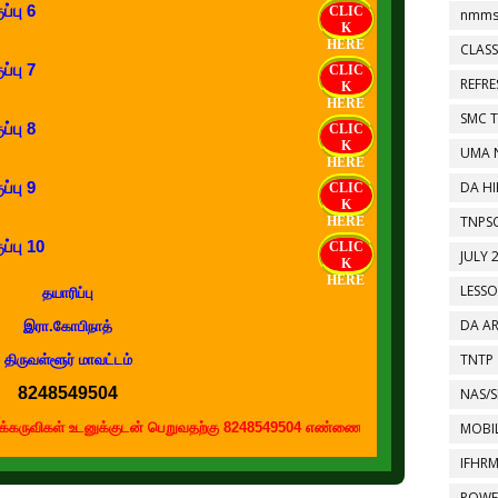
ப்பு 6
CLIC
nmms
K
HERE
CLASS
ப்பு 7
CLIC
REFR
K
HERE
SMC 
ப்பு 8
CLIC
K
UMA 
HERE
ப்பு 9
DA HI
CLIC
K
TNPS
HERE
ப்பு 10
CLIC
JULY 
K
HERE
LESS
தயாரிப்பு
DA A
இரா.கோபிநாத்
TNTP
திருவள்ளூர் மாவட்டம்
8248549504
NAS/S
் உடனுக்குடன் பெறுவதற்கு 8248549504 எண்ணை உங்கள் வாட்ஸப் குழுக்களில் இணை
MOBIL
IFHR
POWE