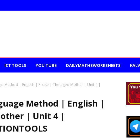
ICT TOOLS
YOU TUBE
DAILYMATHSWORKSHEETS
KALV
ge Method | English | Prose | The aged Mother | Unit 4 |
nguage Method | English |
other | Unit 4 |
ATIONTOOLS