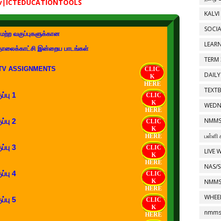
Tv|ICTEDUCATIONTOOLS
KALVI
SOCIA
மற்ற வகுப்புகளுக்கான
LEAR
தொலைக்காட்சி இன்றைய பாடங்கள்
TERM 
 TV ASSIGNMENTS
CLIC
DAILY
K
HERE
TEXT
ப்பு 1
CLIC
K
WEDN
HERE
NMMS
ப்பு 2
CLIC
K
பள்ளி 
HERE
ப்பு 3
CLIC
LIVE 
K
HERE
NAS/S
ப்பு 4
CLIC
K
NMMS
HERE
WHEE
ப்பு 5
CLIC
K
nmms 
HERE