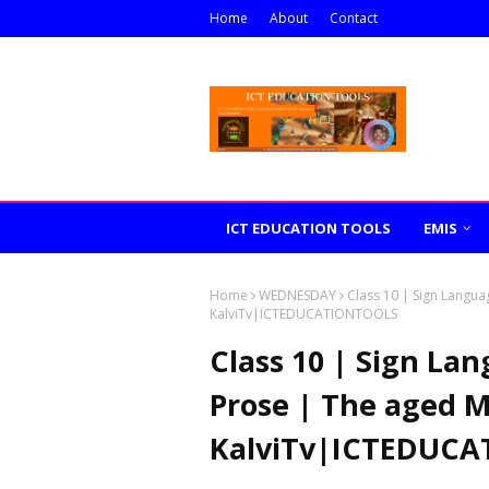
Home
About
Contact
ICT EDUCATION TOOLS
EMIS
Home
WEDNESDAY
Class 10 | Sign Langua
KalviTv|ICTEDUCATIONTOOLS
Class 10 | Sign La
Prose | The aged M
KalviTv|ICTEDUC