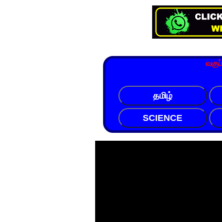
வகுப
தமிழ்
SCIENCE