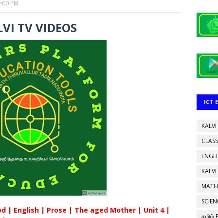
9:00 PM
VI TV VIDEOS
ICT
KALVI
CLASS
ENGL
KALVI
MATH
SCIEN
 | English | Prose | The aged Mother | Unit 4 |
தமிழ்