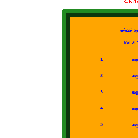
Kalvi
கல்வித் 
KALVI
வகு
1
வகு
2
வகு
3
வகு
4
வகு
5