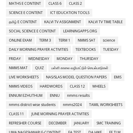
MATHS E CONTENT
CLASS 6
CLASS 2
SCIENCE E CONTENT
ICT EDUCATION TOOLS
தமிழ் E CONTENT
KALVI TV ASSIGNMENT
KALVI TV TIME TABLE
SOCIAL SCIENCE E CONTENT
LEARNINGAPPS.ORG
ONLINE EXAM
TERM 3
TERM 1
NMMS SAT
science
DAILY MORNING PRAYER ACTIVITIES
TEXTBOOKS
TUESDAY
FRIDAY
WEDNESDAY
MONDAY
THURSDAY
NMMS MAT
QUIZ
பள்ளி காலை வழிபாட்டுச் செயல்பாடுகள்
LIVE WORKSHEETS
NAS/SLAS MODEL QUESTION PAPERS
EMIS
NMMS VIDEOS
HARDWORDS
CLASS 12
WHEELS
ENNUM EZHUTHUM
ENNU
nmms results
nmms district wise students
nmms2024
TAMIL WORKSHEETS
CLASS 11
JUNE MORNING PRAYER ACTIVITIES
REFRESHER COURSE
DECEMBER
JANUARY
SMC TRAINING
UMA NAGESHWARI E-CONTENT
FA TEST
DA HIKE
EE TLM