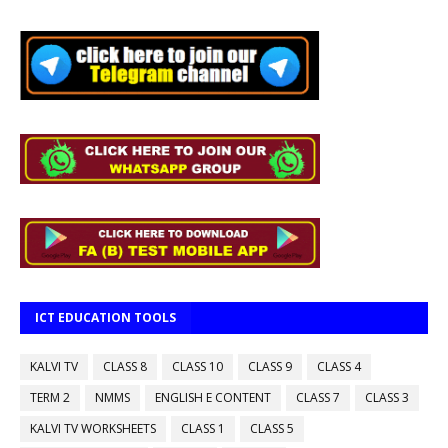
ICT EDUCATION TOOLS
KALVI TV
CLASS 8
CLASS 10
CLASS 9
CLASS 4
TERM 2
NMMS
ENGLISH E CONTENT
CLASS 7
CLASS 3
KALVI TV WORKSHEETS
CLASS 1
CLASS 5