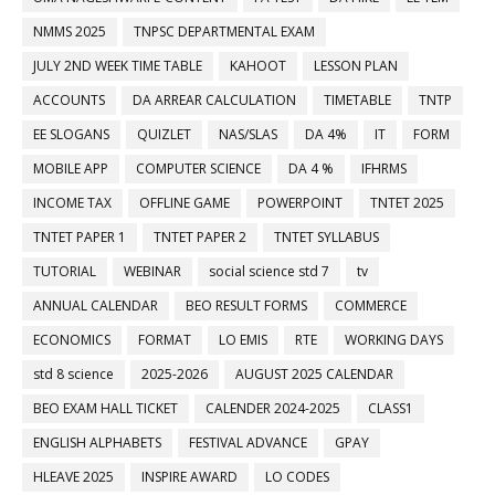
NMMS 2025
TNPSC DEPARTMENTAL EXAM
JULY 2ND WEEK TIME TABLE
KAHOOT
LESSON PLAN
ACCOUNTS
DA ARREAR CALCULATION
TIMETABLE
TNTP
EE SLOGANS
QUIZLET
NAS/SLAS
DA 4%
IT
FORM
MOBILE APP
COMPUTER SCIENCE
DA 4 %
IFHRMS
INCOME TAX
OFFLINE GAME
POWERPOINT
TNTET 2025
TNTET PAPER 1
TNTET PAPER 2
TNTET SYLLABUS
TUTORIAL
WEBINAR
social science std 7
tv
ANNUAL CALENDAR
BEO RESULT FORMS
COMMERCE
ECONOMICS
FORMAT
LO EMIS
RTE
WORKING DAYS
std 8 science
2025-2026
AUGUST 2025 CALENDAR
BEO EXAM HALL TICKET
CALENDER 2024-2025
CLASS1
ENGLISH ALPHABETS
FESTIVAL ADVANCE
GPAY
HLEAVE 2025
INSPIRE AWARD
LO CODES