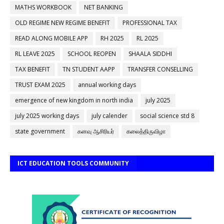
MATHS WORKBOOK
NET BANKING
OLD REGIME NEW REGIME BENEFIT
PROFESSIONAL TAX
READ ALONG MOBILE APP
RH 2025
RL 2025
RL LEAVE 2025
SCHOOL REOPEN
SHAALA SIDDHI
TAX BENEFIT
TN STUDENT AAPP
TRANSFER CONSELLING
TRUST EXAM 2025
annual working days
emergence of new kingdom in north india
july 2025
july 2025 working days
july calender
social science std 8
state government
கனவு ஆசிரியர்
கலைத்திருவிழா
ICT EDUCATION TOOLS COMMUNITY