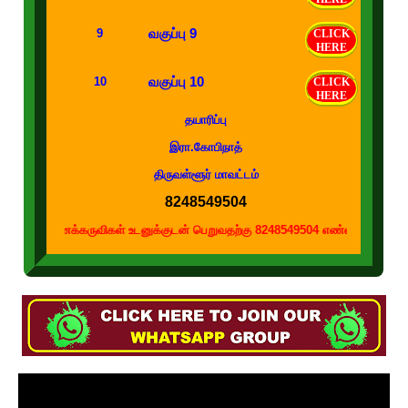
வகுப்பு 9
9
CLICK
HERE
வகுப்பு 10
10
CLICK
HERE
தயாரிப்பு
இரா.கோபிநாத்
திருவள்ளூர் மாவட்டம்
8248549504
கருவிகள் உடனுக்குடன் பெறுவதற்கு 8248549504 எண்ணை உங்கள் வாட்ஸப் குழுக்களி