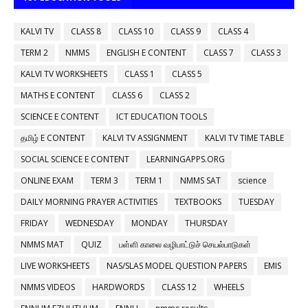
KALVI TV
CLASS 8
CLASS 10
CLASS 9
CLASS 4
TERM 2
NMMS
ENGLISH E CONTENT
CLASS 7
CLASS 3
KALVI TV WORKSHEETS
CLASS 1
CLASS 5
MATHS E CONTENT
CLASS 6
CLASS 2
SCIENCE E CONTENT
ICT EDUCATION TOOLS
தமிழ் E CONTENT
KALVI TV ASSIGNMENT
KALVI TV TIME TABLE
SOCIAL SCIENCE E CONTENT
LEARNINGAPPS.ORG
ONLINE EXAM
TERM 3
TERM 1
NMMS SAT
science
DAILY MORNING PRAYER ACTIVITIES
TEXTBOOKS
TUESDAY
FRIDAY
WEDNESDAY
MONDAY
THURSDAY
NMMS MAT
QUIZ
பள்ளி காலை வழிபாட்டுச் செயல்பாடுகள்
LIVE WORKSHEETS
NAS/SLAS MODEL QUESTION PAPERS
EMIS
NMMS VIDEOS
HARDWORDS
CLASS 12
WHEELS