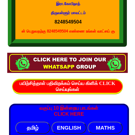
இரா.கோபிநாத்
திருவள்ளூர் மாவட்டம்
8248549504
டன் பெறுவதற்கு 8248549504 எண்ணை உங்கள் வாட்ஸப் குழுக்களில் இணைக்கவும்
பயிற்சித்தாள் பதிவிறக்கம் செய்ய கிளிக் CLICK
செய்யுங்கள்
வகுப்பு 10 இன்றைய பாடங்கள்
CLICK HERE
தமிழ்
ENGLISH
MATHS