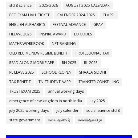
std 8 science
2025-2026
AUGUST 2025 CALENDAR
BEO EXAM HALL TICKET
CALENDER 2024-2025
CLASS1
ENGLISH ALPHABETS
FESTIVAL ADVANCE
GPAY
HLEAVE 2025
INSPIRE AWARD
LO CODES
MATHS WORKBOOK
NET BANKING
OLD REGIME NEW REGIME BENEFIT
PROFESSIONAL TAX
READ ALONG MOBILE APP
RH 2025
RL 2025
RL LEAVE 2025
SCHOOL REOPEN
SHAALA SIDDHI
TAX BENEFIT
TN STUDENT AAPP
TRANSFER CONSELLING
TRUST EXAM 2025
annual working days
emergence of new kingdom in north india
july 2025
july 2025 working days
july calender
social science std 8
state government
கனவு ஆசிரியர்
கலைத்திருவிழா