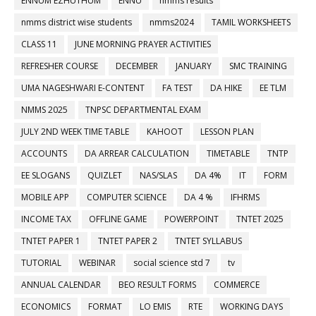
ENNUM EZHUTHUM
ENNU
nmms results
nmms district wise students
nmms2024
TAMIL WORKSHEETS
CLASS 11
JUNE MORNING PRAYER ACTIVITIES
REFRESHER COURSE
DECEMBER
JANUARY
SMC TRAINING
UMA NAGESHWARI E-CONTENT
FA TEST
DA HIKE
EE TLM
NMMS 2025
TNPSC DEPARTMENTAL EXAM
JULY 2ND WEEK TIME TABLE
KAHOOT
LESSON PLAN
ACCOUNTS
DA ARREAR CALCULATION
TIMETABLE
TNTP
EE SLOGANS
QUIZLET
NAS/SLAS
DA 4%
IT
FORM
MOBILE APP
COMPUTER SCIENCE
DA 4 %
IFHRMS
INCOME TAX
OFFLINE GAME
POWERPOINT
TNTET 2025
TNTET PAPER 1
TNTET PAPER 2
TNTET SYLLABUS
TUTORIAL
WEBINAR
social science std 7
tv
ANNUAL CALENDAR
BEO RESULT FORMS
COMMERCE
ECONOMICS
FORMAT
LO EMIS
RTE
WORKING DAYS