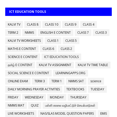
ICT EDUCATION TOOLS
KALVI TV
CLASS 8
CLASS 10
CLASS 9
CLASS 4
TERM 2
NMMS
ENGLISH E CONTENT
CLASS 7
CLASS 3
KALVI TV WORKSHEETS
CLASS 1
CLASS 5
MATHS E CONTENT
CLASS 6
CLASS 2
SCIENCE E CONTENT
ICT EDUCATION TOOLS
தமிழ் E CONTENT
KALVI TV ASSIGNMENT
KALVI TV TIME TABLE
SOCIAL SCIENCE E CONTENT
LEARNINGAPPS.ORG
ONLINE EXAM
TERM 3
TERM 1
NMMS SAT
science
DAILY MORNING PRAYER ACTIVITIES
TEXTBOOKS
TUESDAY
FRIDAY
WEDNESDAY
MONDAY
THURSDAY
NMMS MAT
QUIZ
பள்ளி காலை வழிபாட்டுச் செயல்பாடுகள்
LIVE WORKSHEETS
NAS/SLAS MODEL QUESTION PAPERS
EMIS