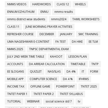
NMMS VIDEOS
HARDWORDS
CLASS 12
WHEELS
ENNUM EZHUTHUM
ENNU
nmms results
nmms district wise students
nmms2024
TAMIL WORKSHEETS
CLASS 11
JUNE MORNING PRAYER ACTIVITIES
REFRESHER COURSE
DECEMBER
JANUARY
SMC TRAINING
UMA NAGESHWARI E-CONTENT
FA TEST
DA HIKE
EE TLM
NMMS 2025
TNPSC DEPARTMENTAL EXAM
JULY 2ND WEEK TIME TABLE
KAHOOT
LESSON PLAN
ACCOUNTS
DA ARREAR CALCULATION
TIMETABLE
TNTP
EE SLOGANS
QUIZLET
NAS/SLAS
DA 4%
IT
FORM
MOBILE APP
COMPUTER SCIENCE
DA 4 %
IFHRMS
INCOME TAX
OFFLINE GAME
POWERPOINT
TNTET 2025
TNTET PAPER 1
TNTET PAPER 2
TNTET SYLLABUS
TUTORIAL
WEBINAR
social science std 7
tv