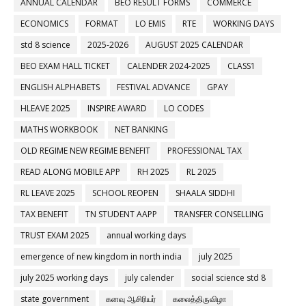
ANNUAL CALENDAR
BEO RESULT FORMS
COMMERCE
ECONOMICS
FORMAT
LO EMIS
RTE
WORKING DAYS
std 8 science
2025-2026
AUGUST 2025 CALENDAR
BEO EXAM HALL TICKET
CALENDER 2024-2025
CLASS1
ENGLISH ALPHABETS
FESTIVAL ADVANCE
GPAY
HLEAVE 2025
INSPIRE AWARD
LO CODES
MATHS WORKBOOK
NET BANKING
OLD REGIME NEW REGIME BENEFIT
PROFESSIONAL TAX
READ ALONG MOBILE APP
RH 2025
RL 2025
RL LEAVE 2025
SCHOOL REOPEN
SHAALA SIDDHI
TAX BENEFIT
TN STUDENT AAPP
TRANSFER CONSELLING
TRUST EXAM 2025
annual working days
emergence of new kingdom in north india
july 2025
july 2025 working days
july calender
social science std 8
state government
கனவு ஆசிரியர்
கலைத்திருவிழா