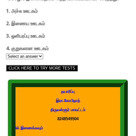
1. அச்சு ஊடகம்
2. இணைய ஊடகம்
3. ஒளிபரப்பு ஊடகம்
4. குறுகலான ஊடகம்
CLICK HERE TO TRY MORE TESTS
தயாரிப்பு
இரா.கோபிநாத்
திருவள்ளூர் மாவட்டம்
8248549504
இணைக்கவும்