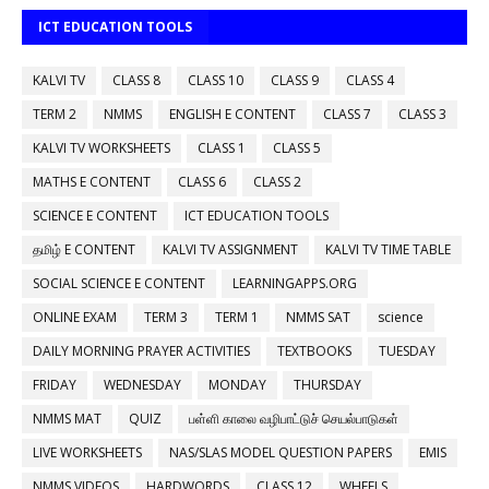
ICT EDUCATION TOOLS
KALVI TV
CLASS 8
CLASS 10
CLASS 9
CLASS 4
TERM 2
NMMS
ENGLISH E CONTENT
CLASS 7
CLASS 3
KALVI TV WORKSHEETS
CLASS 1
CLASS 5
MATHS E CONTENT
CLASS 6
CLASS 2
SCIENCE E CONTENT
ICT EDUCATION TOOLS
தமிழ் E CONTENT
KALVI TV ASSIGNMENT
KALVI TV TIME TABLE
SOCIAL SCIENCE E CONTENT
LEARNINGAPPS.ORG
ONLINE EXAM
TERM 3
TERM 1
NMMS SAT
science
DAILY MORNING PRAYER ACTIVITIES
TEXTBOOKS
TUESDAY
FRIDAY
WEDNESDAY
MONDAY
THURSDAY
NMMS MAT
QUIZ
பள்ளி காலை வழிபாட்டுச் செயல்பாடுகள்
LIVE WORKSHEETS
NAS/SLAS MODEL QUESTION PAPERS
EMIS
NMMS VIDEOS
HARDWORDS
CLASS 12
WHEELS