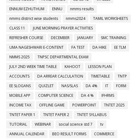
ENNUM EZHUTHUM
ENNU
nmms results
nmms district wise students
nmms2024
TAMIL WORKSHEETS
CLASS 11
JUNE MORNING PRAYER ACTIVITIES
REFRESHER COURSE
DECEMBER
JANUARY
SMC TRAINING
UMA NAGESHWARI E-CONTENT
FA TEST
DA HIKE
EE TLM
NMMS 2025
TNPSC DEPARTMENTAL EXAM
JULY 2ND WEEK TIME TABLE
KAHOOT
LESSON PLAN
ACCOUNTS
DA ARREAR CALCULATION
TIMETABLE
TNTP
EE SLOGANS
QUIZLET
NAS/SLAS
DA 4%
IT
FORM
MOBILE APP
COMPUTER SCIENCE
DA 4 %
IFHRMS
INCOME TAX
OFFLINE GAME
POWERPOINT
TNTET 2025
TNTET PAPER 1
TNTET PAPER 2
TNTET SYLLABUS
TUTORIAL
WEBINAR
social science std 7
tv
ANNUAL CALENDAR
BEO RESULT FORMS
COMMERCE