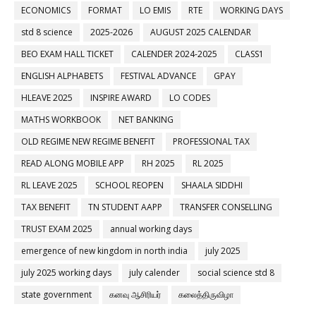
ECONOMICS
FORMAT
LO EMIS
RTE
WORKING DAYS
std 8 science
2025-2026
AUGUST 2025 CALENDAR
BEO EXAM HALL TICKET
CALENDER 2024-2025
CLASS1
ENGLISH ALPHABETS
FESTIVAL ADVANCE
GPAY
HLEAVE 2025
INSPIRE AWARD
LO CODES
MATHS WORKBOOK
NET BANKING
OLD REGIME NEW REGIME BENEFIT
PROFESSIONAL TAX
READ ALONG MOBILE APP
RH 2025
RL 2025
RL LEAVE 2025
SCHOOL REOPEN
SHAALA SIDDHI
TAX BENEFIT
TN STUDENT AAPP
TRANSFER CONSELLING
TRUST EXAM 2025
annual working days
emergence of new kingdom in north india
july 2025
july 2025 working days
july calender
social science std 8
state government
கனவு ஆசிரியர்
கலைத்திருவிழா