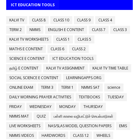
ICT EDUCATION TOOLS
KALVI TV
CLASS 8
CLASS 10
CLASS 9
CLASS 4
TERM 2
NMMS
ENGLISH E CONTENT
CLASS 7
CLASS 3
KALVI TV WORKSHEETS
CLASS 1
CLASS 5
MATHS E CONTENT
CLASS 6
CLASS 2
SCIENCE E CONTENT
ICT EDUCATION TOOLS
தமிழ் E CONTENT
KALVI TV ASSIGNMENT
KALVI TV TIME TABLE
SOCIAL SCIENCE E CONTENT
LEARNINGAPPS.ORG
ONLINE EXAM
TERM 3
TERM 1
NMMS SAT
science
DAILY MORNING PRAYER ACTIVITIES
TEXTBOOKS
TUESDAY
FRIDAY
WEDNESDAY
MONDAY
THURSDAY
NMMS MAT
QUIZ
பள்ளி காலை வழிபாட்டுச் செயல்பாடுகள்
LIVE WORKSHEETS
NAS/SLAS MODEL QUESTION PAPERS
EMIS
NMMS VIDEOS
HARDWORDS
CLASS 12
WHEELS