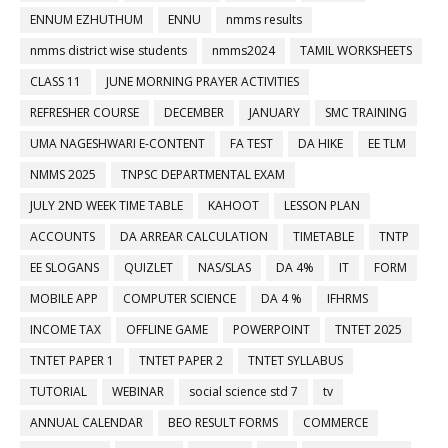
ENNUM EZHUTHUM
ENNU
nmms results
nmms district wise students
nmms2024
TAMIL WORKSHEETS
CLASS 11
JUNE MORNING PRAYER ACTIVITIES
REFRESHER COURSE
DECEMBER
JANUARY
SMC TRAINING
UMA NAGESHWARI E-CONTENT
FA TEST
DA HIKE
EE TLM
NMMS 2025
TNPSC DEPARTMENTAL EXAM
JULY 2ND WEEK TIME TABLE
KAHOOT
LESSON PLAN
ACCOUNTS
DA ARREAR CALCULATION
TIMETABLE
TNTP
EE SLOGANS
QUIZLET
NAS/SLAS
DA 4%
IT
FORM
MOBILE APP
COMPUTER SCIENCE
DA 4 %
IFHRMS
INCOME TAX
OFFLINE GAME
POWERPOINT
TNTET 2025
TNTET PAPER 1
TNTET PAPER 2
TNTET SYLLABUS
TUTORIAL
WEBINAR
social science std 7
tv
ANNUAL CALENDAR
BEO RESULT FORMS
COMMERCE