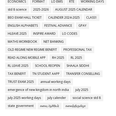
ECONOMICS
FORMAT
LO EMIS
RTE
WORKING DAYS
std 8 science
2025-2026
AUGUST 2025 CALENDAR
BEO EXAM HALL TICKET
CALENDER 2024-2025
CLASS1
ENGLISH ALPHABETS
FESTIVAL ADVANCE
GPAY
HLEAVE 2025
INSPIRE AWARD
LO CODES
MATHS WORKBOOK
NET BANKING
OLD REGIME NEW REGIME BENEFIT
PROFESSIONAL TAX
READ ALONG MOBILE APP
RH 2025
RL 2025
RL LEAVE 2025
SCHOOL REOPEN
SHAALA SIDDHI
TAX BENEFIT
TN STUDENT AAPP
TRANSFER CONSELLING
TRUST EXAM 2025
annual working days
emergence of new kingdom in north india
july 2025
july 2025 working days
july calender
social science std 8
state government
கனவு ஆசிரியர்
கலைத்திருவிழா