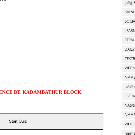
தமிழ்
KALVI
SOCIA
LEAR
TERM 
DAILY
TEXT
WEDN
NMMS
பள்ளி 
IENCE BT, KADAMBATHUR BLOCK,
LIVE 
NAS/S
NMMS
Start Quiz
WHEE
nmms 