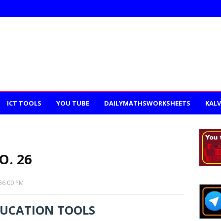
ICT TOOLS
YOU TUBE
DAILYMATHSWORKSHEETS
KALV
. 26
56:00 PM
DUCATION TOOLS