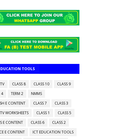
 EDUCATION TOOLS
 TV
CLASS 8
CLASS 10
CLASS 9
 4
TERM 2
NMMS
ISH E CONTENT
CLASS 7
CLASS 3
 TV WORKSHEETS
CLASS 1
CLASS 5
S E CONTENT
CLASS 6
CLASS 2
CE E CONTENT
ICT EDUCATION TOOLS