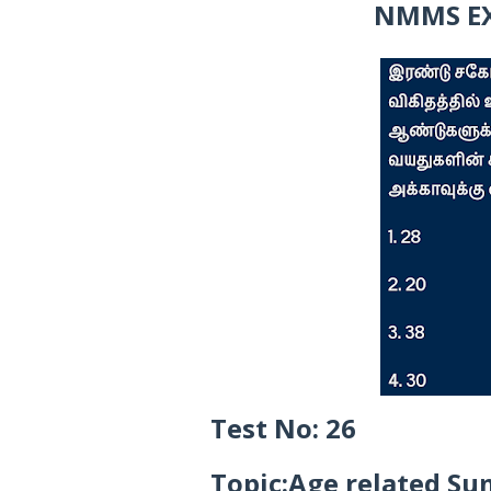
NMMS EX
Test No: 26
Topic:Age related Su