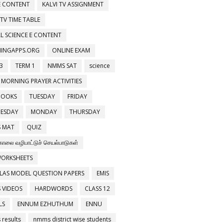
 E CONTENT
KALVI TV ASSIGNMENT
 TV TIME TABLE
L SCIENCE E CONTENT
NINGAPPS.ORG
ONLINE EXAM
3
TERM 1
NMMS SAT
science
 MORNING PRAYER ACTIVITIES
BOOKS
TUESDAY
FRIDAY
ESDAY
MONDAY
THURSDAY
 MAT
QUIZ
காலை வழிபாட்டுச் செயல்பாடுகள்
WORKSHEETS
LAS MODEL QUESTION PAPERS
EMIS
 VIDEOS
HARDWORDS
CLASS 12
LS
ENNUM EZHUTHUM
ENNU
results
nmms district wise students