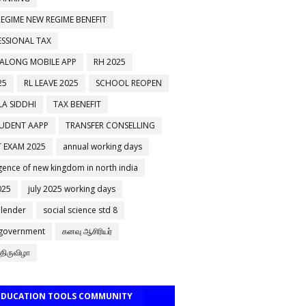
EGIME NEW REGIME BENEFIT
ESSIONAL TAX
 ALONG MOBILE APP
RH 2025
25
RL LEAVE 2025
SCHOOL REOPEN
A SIDDHI
TAX BENEFIT
TUDENT AAPP
TRANSFER CONSELLING
 EXAM 2025
annual working days
ence of new kingdom in north india
025
july 2025 working days
alender
social science std 8
 government
கனவு ஆசிரியர்
திருவிழா
 EDUCATION TOOLS COMMUNITY