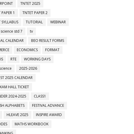
RPOINT
TNTET 2025
 PAPER 1
TNTET PAPER 2
 SYLLABUS
TUTORIAL
WEBINAR
 science std 7
tv
AL CALENDAR
BEO RESULT FORMS
ERCE
ECONOMICS
FORMAT
IS
RTE
WORKING DAYS
science
2025-2026
ST 2025 CALENDAR
XAM HALL TICKET
DER 2024-2025
CLASS1
ISH ALPHABETS
FESTIVAL ADVANCE
HLEAVE 2025
INSPIRE AWARD
ODES
MATHS WORKBOOK
BANKING