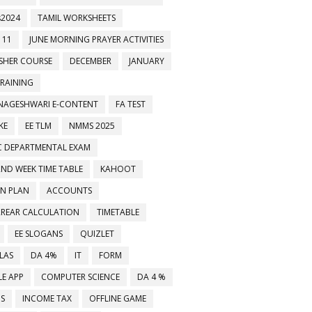
2024
TAMIL WORKSHEETS
 11
JUNE MORNING PRAYER ACTIVITIES
ESHER COURSE
DECEMBER
JANUARY
TRAINING
NAGESHWARI E-CONTENT
FA TEST
KE
EE TLM
NMMS 2025
C DEPARTMENTAL EXAM
2ND WEEK TIME TABLE
KAHOOT
ON PLAN
ACCOUNTS
RREAR CALCULATION
TIMETABLE
EE SLOGANS
QUIZLET
LAS
DA 4%
IT
FORM
E APP
COMPUTER SCIENCE
DA 4 %
MS
INCOME TAX
OFFLINE GAME