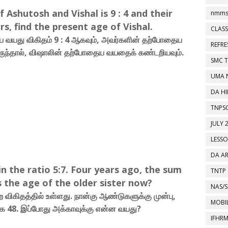
f Ashutosh and Vishal is 9 : 4 and their
nmms
s, find the present age of Vishal.
CLASS
ய வயது விகிதம் 9 : 4 ஆகவும், அவர்களின் தற்போதைய
REFR
ுந்தால், விஷாலின் தற்போதைய வயதைக் கண்டறியவும்.
SMC 
UMA 
DA HI
TNPS
JULY 
LESS
DA A
in the ratio 5:7. Four years ago, the sum
TNTP
s the age of the older sister now?
NAS/S
ிகிதத்தில் உள்ளது. நான்கு ஆண்டுகளுக்கு முன்பு,
MOBIL
 48. இப்போது அக்காவுக்கு என்ன வயது?
IFHR