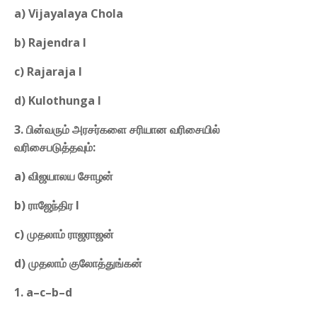
a) Vijayalaya Chola
b) Rajendra I
c) Rajaraja I
d) Kulothunga I
3. பின்வரும் அரசர்களை சரியான வரிசையில்
வரிசைபடுத்தவும்:
a) விஜயாலய சோழன்
b) ராஜேந்திர I
c) முதலாம் ராஜராஜன்
d) முதலாம் குலோத்துங்கன்
1. a–c–b–d