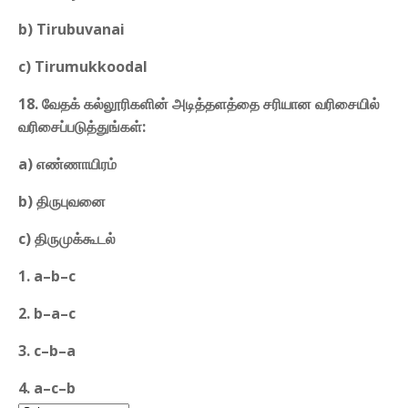
b) Tirubuvanai
c) Tirumukkoodal
18. வேதக் கல்லூரிகளின் அடித்தளத்தை சரியான வரிசையில்
வரிசைப்படுத்துங்கள்:
a) எண்ணாயிரம்
b) திருபுவனை
c) திருமுக்கூடல்
1. a–b–c
2. b–a–c
3. c–b–a
4. a–c–b