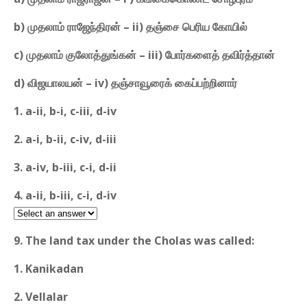
b) முதலாம் ராஜேந்திரன் – ii) தஞ்சை பெரிய கோயில்
c) முதலாம் குலோத்துங்கன் – iii) போர்களைத் தவிர்த்தான்
d) விஜயாலயன் – iv) தஞ்சாவூரைக் கைப்பற்றினார்
1. a-ii, b-i, c-iii, d-iv
2. a-i, b-ii, c-iv, d-iii
3. a-iv, b-iii, c-i, d-ii
4. a-ii, b-iii, c-i, d-iv
9. The land tax under the Cholas was called:
1. Kanikadan
2. Vellalar