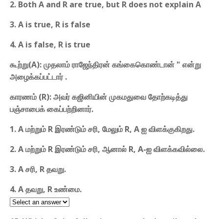
2. Both A and R are true, but R does not explain A
3. A is true, R is false
4. A is false, R is true
கூற்று(A): முதலாம் ராஜேந்திரன் கங்கைகொண்டான் " என்று
அழைக்கப்பட்டார் .
காரணம் (R): அவர் கஜினியின் முகமதுவை தோற்கடித்து
பஞ்சாபைக் கைப்பற்றினார்.
1. A மற்றும் R இரண்டும் சரி, மேலும் R, A ஐ விளக்குகிறது.
2. A மற்றும் R இரண்டும் சரி, ஆனால் R, A-ஐ விளக்கவில்லை.
3. A சரி, R தவறு.
4. A தவறு, R உண்மை.