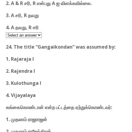
2. A & R சரி, R என்பது A ஐ விளக்கவில்லை.
3. A சரி, R தவறு
4. A தவறு, R சரி
24. The title “Gangaikondan” was assumed by:
1. Rajaraja I
2. Rajendra I
3. Kulothunga I
4. Vijayalaya
கங்கைகொண்டான் என்ற பட்டத்தை ஏற்றுக்கொண்டவர்:
1. முதலாம் ராஜராஜன்
2. முதலாம் ராஜேந்திரன்