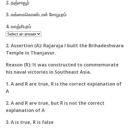
2. தஞ்சாவூர்
3. கங்கைகொண்டான் சோழபுரம்
4. காஞ்சிபுரம்
2. Assertion (A): Rajaraja I built the Brihadeshwara
Temple in Thanjavur.
Reason (R): It was constructed to commemorate
his naval victories in Southeast Asia.
1. A and R are true, R is the correct explanation of
A
2. A and R are true, but R is not the correct
explanation of A
3. A is true, R is false